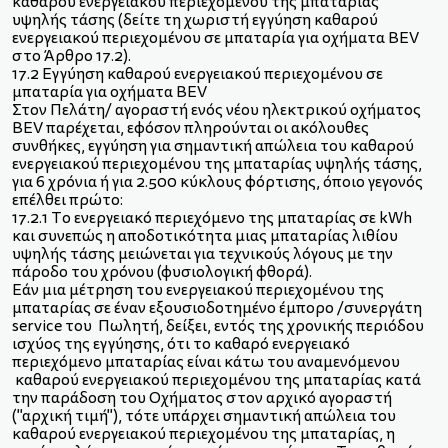
καθαρού ενεργειακού περιεχομένου της μπαταρίας
υψηλής τάσης (δείτε τη χωριστή εγγύηση καθαρού
ενεργειακού περιεχομένου σε μπαταρία για οχήματα BEV
στο Άρθρο 17.2).
17.2 Εγγύηση καθαρού ενεργειακού περιεχομένου σε
μπαταρία για οχήματα BEV
Στον Πελάτη/ αγοραστή ενός νέου ηλεκτρικού οχήματος
BEV παρέχεται, εφόσον πληρούνται οι ακόλουθες
συνθήκες, εγγύηση για σημαντική απώλεια του καθαρού
ενεργειακού περιεχομένου της μπαταρίας υψηλής τάσης,
για 6 χρόνια ή για 2.500 κύκλους φόρτισης, όποιο γεγονός
επέλθει πρώτο:
17.2.1 Το ενεργειακό περιεχόμενο της μπαταρίας σε kWh
και συνεπώς η αποδοτικότητα μιας μπαταρίας λιθίου
υψηλής τάσης μειώνεται για τεχνικούς λόγους με την
πάροδο του χρόνου (φυσιολογική φθορά).
Εάν μια μέτρηση του ενεργειακού περιεχομένου της
μπαταρίας σε έναν εξουσιοδοτημένο έμπορο /συνεργάτη
service του Πωλητή, δείξει, εντός της χρονικής περιόδου
ισχύος της εγγύησης, ότι το καθαρό ενεργειακό
περιεχόμενο μπαταρίας είναι κάτω του αναμενόμενου
καθαρού ενεργειακού περιεχομένου της μπαταρίας κατά
την παράδοση του Οχήματος στον αρχικό αγοραστή
("αρχική τιμή"), τότε υπάρχει σημαντική απώλεια του
καθαρού ενεργειακού περιεχομένου της μπαταρίας, η