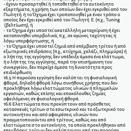
- έχουν προσαρτηθεί ή τοποθετηθεί στο αυτοκίνητο
εξαρτήματα, η χρήση των οποίων δεν έχει εγκριθεί από τον
Πωλητή. ή το Όχημα έχει τροποποιηθεί με έναν τρόπο ο
οποίος δεν έχει εγκριθεί από τον Πωλητή E. (π.χ., Tuning
(βελτίωση), ή
- το Όχημα έχει υποστεί ακατάλληλη μεταχείριση ή έχει
καταπονηθεί υπερβολικά, π.χ., σε αγώνες ταχύτητας ή
λόγω υπερφόρτωσης, ή
- το Όχημα έχει υποστεί ζημιά από επέμβαση τρίτου ή από
εξωτερικές επιδράσεις (π.χ., ατύχημα, χαλάζι, πλημμύρα) ή
ο λήπτης της εγγύησης δεν υπέδειξε άμεσα ένα ελάττωμα,
ή ο λήπτης της εγγύησης, παρά την επισήμανση του
συνεργείου, δεν παρείχε άμεσα τη δυνατότητα προς
επιδιόρθωση
16.5 H παρούσα εγγύηση δεν καλύπτει τη φυσιολογική
φθορά, δηλαδή φθορά λόγω συνήθους χρήσης που δεν
προκλήθηκε λόγω ελαττώματος υλικών ή πλημμελών
εργασιών, καθώς επίσης και επακόλουθες ζημίες
οφειλόμενες σε φυσιολογική φθορά.
16.6 Ελαττώματα που προκύπτουν από πρόσθετες
κατασκευές τρίτων στο εσωτερικό και το εξωτερικό του
αυτοκινήτου και από αφαιρέσεις υλικών που
πραγματοποιούνται από τρίτους, καθώς και από
ελαττώματα στο αυτοκίνητο, τα οποία προκλήθηκαν από
επεμβάσεις τρίτων δεν καλύπτονται από την παρούσα