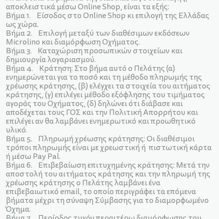
αποκλειστικά μέσω Online Shop, είναι τα εξής:
Bήμα 1. Είσοδος στο Online Shop κι επιλογή της Ελλάδας
ως χώρα.
Bήμα 2. Επιλογή μεταξύ των διαθέσιμων εκδόσεων
Microlino και διαμόρφωση Οχήματος.
Bήμα 3. Καταχώριση προσωπικών στοιχείων και
δημιουργία λογαριασμού.
Bήμα 4. Κράτηση: Στο βήμα αυτό o Πελάτης (α)
ενημερώνεται για το ποσό και τη μέθοδο πληρωμής της
χρέωσης κράτησης, (β) ελέγχει τα στοιχεία του αιτήματος
κράτησης, (γ) επιλέγει μέθοδο εξόφλησης του τιμήματος
αγοράς του Οχήματος, (δ) δηλώνει ότι διάβασε και
αποδέχεται τους ΓΟΣ και την Πολιτική Απορρήτου και
επιλέγει αν θα λαμβάνει ενημερωτικό και προωθητικό
υλικό.
Bήμα 5. Πληρωμή χρέωσης κράτησης: Οι διαθέσιμοι
τρόποι πληρωμής είναι με χρεωστική ή πιστωτική κάρτα
ή μέσω Pay Pal.
Bήμα 6. Επιβεβαίωση επιτυχημένης κράτησης: Μετά την
αποστολή του αιτήματος κράτησης και την πληρωμή της
χρέωσης κράτησης ο Πελάτης λαμβάνει ένα
επιβεβαιωτικό email, το οποίο περιγράφει τα επόμενα
βήματα μέχρι τη σύναψη Σύμβασης για το διαμορφωμένο
Όχημα.
Bήμα 7. Περίοδος τυχόν περαιτέρω διαμόρφωσης του