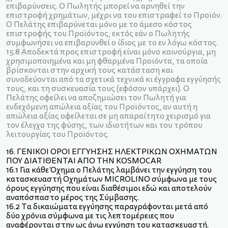
επιβαρύνσεις. Ο Πωλητής μπορεί να αρνηθεί την
επιστροφή χρημάτων, μέχρι να του επιστραφεί το Προϊόν.
Ο Πελάτης επιβαρύνεται μόνο με το άμεσο κόστος
επιστροφής του Προϊόντος, εκτός εάν ο Πωλητής
συμφωνήσει να επιβαρυνθεί ο ίδιος με το εν λόγω κόστος.
15.8 Αποδεκτά προς επιστροφή είναι μόνο καινούργια, μη
χρησιμοποιημένα και μη φθαρμένα Προϊόντα, τα οποία
βρίσκονται στην αρχική τους κατάσταση και
συνοδεύονται από τα σχετικά τεχνικά κι έγγραφα εγγύησής
τους, και τη συσκευασία τους (εφόσον υπάρχει). Ο
Πελάτης οφείλει να αποζημιώσει τον Πωλητή για
ενδεχόμενη απώλεια αξίας του Προϊόντος, αν αυτή η
απώλεια αξίας οφείλεται σε μη απαραίτητο χειρισμό για
τον έλεγχο της φύσης, των ιδιοτήτων και του τρόπου
λειτουργίας του Προϊόντος.
16. ΓΕΝΙΚΟΙ ΟΡΟΙ ΕΓΓΥΗΣΗΣ ΗΛΕΚΤΡΙΚΩΝ ΟΧΗΜΑΤΩΝ
ΠΟΥ ΔΙΑΤΙΘΕΝΤΑΙ ΑΠΟ ΤΗΝ KOSMOCAR
16.1 Για κάθε Όχημα ο Πελάτης λαμβάνει την εγγύηση του
κατασκευαστή Οχημάτων ΜICROLINO σύμφωνα με τους
όρους εγγύησης που είναι διαθέσιμοι εδώ και αποτελούν
αναπόσπαστο μέρος της Σύμβασης.
16.2 Τα δικαιώματα εγγύησης παραγράφονται μετά από
δύο χρόνια σύμφωνα με τις λεπτομέρειες που
αναφέρονται στην ως άνω εγγύηση του κατασκευαστή.