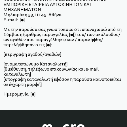
ΕΜΠΟΡΙΚΗ ΕΤΑΙΡΕΙΑ ΑΥΤΟΚΙΝΗΤΩΝ ΚΑΙ
ΜΗΧΑΝΗΜΑΤΩΝ
Μηλιαράκη 53, 111 45, Αθήνα
E-mail: [●]
Με την παρούσα σας γνωστοποιώ ότι υπαναχωρώ από τη
Σύμβαση (αριθμός παραγγελίας [●]) του/των ακόλουθου/
ων αγαθών που παραγγέλθηκε/καν / παρελήφθη/
παρελήφθησαν στις [●]:
[περιγραφή αγαθού/αγαθών]
[ονοματεπώνυμο Καταναλωτή]
[διεύθυνση, τηλέφωνο επικοινωνίας και e-mail
καταναλωτή]
[υπογραφή καταναλωτή εφόσον η παρούσα κοινοποιείται
σε έγχαρτη μορφή]
Ημερομηνία: [●]