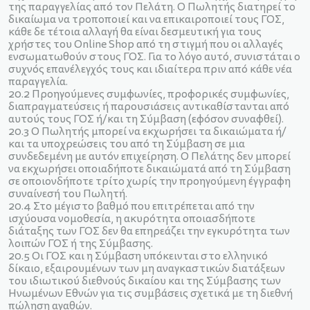
της παραγγελίας από τον Πελάτη. Ο Πωλητής διατηρεί το
δικαίωμα να τροποποιεί και να επικαιροποιεί τους ΓΟΣ,
κάθε δε τέτοια αλλαγή θα είναι δεσμευτική για τους
χρήστες του Online Shop από τη στιγμή που οι αλλαγές
ενσωματωθούν στους ΓΟΣ. Για το λόγο αυτό, συνιστάται ο
συχνός επανέλεγχός τους και ιδιαίτερα πριν από κάθε νέα
παραγγελία.
20.2 Προηγούμενες συμφωνίες, προφορικές συμφωνίες,
διαπραγματεύσεις ή παρουσιάσεις αντικαθίστανται από
αυτούς τους ΓΟΣ ή/και τη Σύμβαση (εφόσον συναφθεί).
20.3 Ο Πωλητής μπορεί να εκχωρήσει τα δικαιώματα ή/
και τα υποχρεώσεις του από τη Σύμβαση σε μια
συνδεδεμένη με αυτόν επιχείρηση. Ο Πελάτης δεν μπορεί
να εκχωρήσει οποιαδήποτε δικαιώματά από τη Σύμβαση
σε οποιονδήποτε τρίτο χωρίς την προηγούμενη έγγραφη
συναίνεσή του Πωλητή.
20.4 Στο μέγιστο βαθμό που επιτρέπεται από την
ισχύουσα νομοθεσία, η ακυρότητα οποιασδήποτε
διάταξης των ΓΟΣ δεν θα επηρεάζει την εγκυρότητα των
λοιπών ΓΟΣ ή της Σύμβασης.
20.5 Οι ΓΟΣ και η Σύμβαση υπόκεινται στο ελληνικό
δίκαιο, εξαιρουμένων των μη αναγκαστικών διατάξεων
του ιδιωτικού διεθνούς δικαίου και της Σύμβασης των
Ηνωμένων Εθνών για τις συμβάσεις σχετικά με τη διεθνή
πώληση αγαθών.