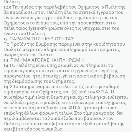
Πελάτη.
12.3 Την ημέρα της παραλαβής του Οχήματος, ο Πωλητής
θα παραδώσει στον Πελάτη όλα τα σχετικά έγγραφα που
είναι αναγκαία για τη μεταβίβαση της κυριότητος του
Οχήματος στο όνομα του, υπό την προϋπόθεση ότι ο
τελευταίος έχει εκπληρώσει όλες τις υποχρεώσεις του
έναντι του Πωλητή.
13. ΠΑΡΑΚΡΑΤΗΣΗ ΚΥΡΙΟΤΗΤΑΣ
Το Προϊόν της Σύμβασης παραμένει στην κυριότητα του
Πωλητή μέχρι την πλήρη αποπληρωμή του τιμήματος
αγοράς από τον Πελάτη.
14. ΤΙΜΗΜΑ ΑΓΟΡΑΣ ΚΑΙ ΠΛΗΡΩΜΗ
14.1 Ο Πελάτης είναι υποχρεωμένος να πληρώσει το
τίμημα αγοράς που ισχύει κατά τη χρονική στιγμή της
παραγγελίας, ήτοι όταν έχει γίνει η οριστική επιβεβαίωση
της διαμόρφωσης του Οχήματος.
14.2 To τίμημα αγοράς αποτελείται: (α) από την καθαρή
τιμή αγοράς του Οχήματος, και (β) από τον Φ.Π.Α.. Η
ανωτέρω τιμή είναι ενδεικτική και όχι τελική και ενδέχεται
να αλλάξει μέχρι την άφιξη κι εκτελωνισμό του Οχήματος
σε περίπτωση μεταβολής του Φ.Π.Α., ή σε περίπτωση
επιβολής άλλων φόρων ή τελών. Στο τίμημα αγοράς, δεν
περιλαμβάνονται τα λοιπά έξοδα που βαρύνουν τον
Πελάτη τα οποία είναι: (α) τα τέλη και έξοδα μεταβίβασης
και (β) το κόστος πινακίδων.