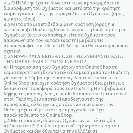
4.2 Ο Πελάτης έχει τη δυνατότητα να προσαρμόσει τη
διαμόρφωση του Οχήματος και μετά από την κράτηση
χωρίς χρέωση, έως την παραγγελία του Οχήματος (όρος
5.2 κατωτέρω).
4.3 Μετά από μια επιβεβαιωμένη κράτηση (όρος 5.4
κατωτέρω) ο Πωλητής θα διερευνήσει τη διαθεσιμότητα
Οχημάτων (είτε στο απόθεμα, είτε σε Οχήματα προς
παραγωγή από τον κατασκευαστή) με βάση τις
προδιαγραφές που έθεσε ο Πελάτης και θα τον ενημερώσει
σχετικά.
5. ΣΥΝΑΨΗ ΚΑΙ ΔΙΕΚΠΕΡΑΙΩΣΗ ΤΗΣ ΣΥΜΒΑΣΗΣ ΚΑΤΑ
ΤΗΝ ΠΑΡΑΓΓΕΛΙΑ ΣΤΟ ONLINΕ SHOP
5.1 Η παρουσίαση των Oχημάτων στο Online Shop σε
καμία περίπτωση δεν αποτελεί δέσμευση από τον Πωλητή
για σύναψη Σύμβασης. Η παραγγελία του Πελάτη στο
Online Shop (και όχι η κράτηση Οχήματος) θεωρείται ως
δεσμευτική προσφορά προς τον Πωλητή. Η επιβεβαίωση
λήψης της παραγγελίας, η οποία θα αποσταλεί μέσω email
στον Πελάτη, δεν αποτελεί αποδοχή αυτής της
προσφοράς, αλλά έχει ως στόχο να ενημερώσει τον
Πελάτη σχετικά με το ότι η παραγγελία του έχει
παραληφθεί από το Online Shop.
5.2 Με την παραγγελία ενός Οχήματος, ο Πελάτης θα
πρέπει να επιβεβαιώσει οριστικά τη διαμόρφωση του
Οχήματος και δεν δύναται να την αλλάξει σε