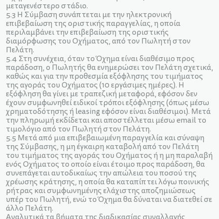
μεταγενέστερο στάδιο.
5.3 Η Σύμβαση συνάπτεται με την ηλεκτρονική
επιβεβαίωση της οριστικής παραγγελίας, η οποία
περιλαμβάνει την επιβεβαίωση της οριστικής
διαμόρφωσης του Οχήματος, από τον Πωλητή στον
Πελάτη.
5.4 Στη συνέχεια, όταν το Όχημα είναι διαθέσιμο προς
παράδοση, ο Πωλητής θα ενημερώσει τον Πελάτη σχετικά,
καθώς και για την προθεσμία εξόφλησης του τιμήματος
της αγοράς του Οχήματος (10 εργάσιμες ημέρες). Η
εξόφληση θα γίνει με τραπεζική μεταφορά, εφόσον δεν
έχουν συμφωνηθεί ειδικοί τρόποι εξόφλησης (όπως μέσω
χρηματοδότησης ή leasing εφόσον είναι διαθέσιμοι). Μετά
την πληρωμή εκδίδεται και αποστέλλεται μέσω email το
τιμολόγιο από τον Πωλητή στον Πελάτη.
5.5 Μετά από μια επιβεβαιωμένη παραγγελία και σύναψη
της Σύμβασης, η μη έγκαιρη καταβολή από τον Πελάτη
του τιμήματος της αγοράς του Οχήματος ή η μη παραλαβή
ενός Οχήματος το οποίο είναι έτοιμο προς παράδοση, θα
συνεπάγεται αυτοδικαίως την απώλεια του ποσού της
χρέωσης κράτησης, η οποία θα καταπίπτει λόγω ποινικής
ρήτρας και συμφωνημένης ελάχιστης αποζημιώσεως
υπέρ του Πωλητή, ενώ το Όχημα θα δύναται να διατεθεί σε
άλλο Πελάτη.
Αναλυτικά τα βήματα της διαδικασίας συναλλαγής,