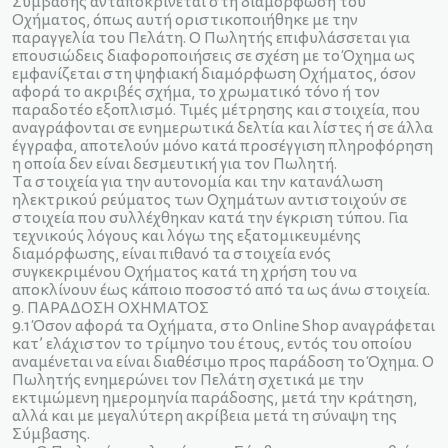
Σύμβασης ανταποκρίνεται στη διαμόρφωση του
Οχήματος, όπως αυτή οριστικοποιήθηκε με την
παραγγελία του Πελάτη. Ο Πωλητής επιφυλάσσεται για
επουσιώδεις διαφοροποιήσεις σε σχέση με το Όχημα ως
εμφανίζεται στη ψηφιακή διαμόρφωση Οχήματος, όσον
αφορά το ακριβές σχήμα, το χρωματικό τόνο ή τον
παραδοτέο εξοπλισμό. Τιμές μέτρησης και στοιχεία, που
αναγράφονται σε ενημερωτικά δελτία και λίστες ή σε άλλα
έγγραφα, αποτελούν μόνο κατά προσέγγιση πληροφόρηση
η οποία δεν είναι δεσμευτική για τον Πωλητή.
Τα στοιχεία για την αυτονομία και την κατανάλωση
ηλεκτρικού ρεύματος των Οχημάτων αντιστοιχούν σε
στοιχεία που συλλέχθηκαν κατά την έγκριση τύπου. Για
τεχνικούς λόγους και λόγω της εξατομικευμένης
διαμόρφωσης, είναι πιθανό τα στοιχεία ενός
συγκεκριμένου Οχήματος κατά τη χρήση του να
αποκλίνουν έως κάποιο ποσοστό από τα ως άνω στοιχεία.
9. ΠΑΡΑΔΟΣΗ ΟΧΗΜΑΤΟΣ
9.1 Όσον αφορά τα Οχήματα, στο Online Shop αναγράφεται
κατ’ ελάχιστον το τρίμηνο του έτους, εντός του οποίου
αναμένεται να είναι διαθέσιμο προς παράδοση το Όχημα. Ο
Πωλητής ενημερώνει τον Πελάτη σχετικά με την
εκτιμώμενη ημερομηνία παράδοσης, μετά την κράτηση,
αλλά και με μεγαλύτερη ακρίβεια μετά τη σύναψη της
Σύμβασης.