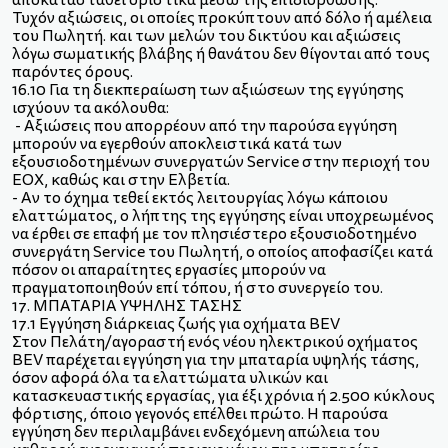
αποκατασταθεί οριστικά μέσω της επιδιόρθωσης.
Τυχόν αξιώσεις, οι οποίες προκύπτουν από δόλο ή αμέλεια
του Πωλητή. και των μελών του δικτύου και αξιώσεις
λόγω σωματικής βλάβης ή θανάτου δεν θίγονται από τους
παρόντες όρους.
16.10 Για τη διεκπεραίωση των αξιώσεων της εγγύησης
ισχύουν τα ακόλουθα:
- Αξιώσεις που απορρέουν από την παρούσα εγγύηση
μπορούν να εγερθούν αποκλειστικά κατά των
εξουσιοδοτημένων συνεργατών Service στην περιοχή του
EΟΧ, καθώς και στην Ελβετία.
- Αν το όχημα τεθεί εκτός λειτουργίας λόγω κάποιου
ελαττώματος, ο λήπτης της εγγύησης είναι υποχρεωμένος
να έρθει σε επαφή με τον πλησιέστερο εξουσιοδοτημένο
συνεργάτη Service του Πωλητή, ο οποίος αποφασίζει κατά
πόσον οι απαραίτητες εργασίες μπορούν να
πραγματοποιηθούν επί τόπου, ή στο συνεργείο του.
17. ΜΠΑΤΑΡΙΑ ΥΨΗΛΗΣ ΤΑΣΗΣ
17.1 Εγγύηση διάρκειας ζωής για οχήματα BEV
Στον Πελάτη/αγοραστή ενός νέου ηλεκτρικού οχήματος
BEV παρέχεται εγγύηση για την μπαταρία υψηλής τάσης,
όσον αφορά όλα τα ελαττώματα υλικών και
κατασκευαστικής εργασίας, για έξι χρόνια ή 2.500 κύκλους
φόρτισης, όποιο γεγονός επέλθει πρώτο. Η παρούσα
εγγύηση δεν περιλαμβάνει ενδεχόμενη απώλεια του