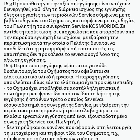
16.3 Προϋπόθεση για την αξίωση εγγύησης είναι να έχουν
διενεργηθεί, καθ’ όλη τη διάρκεια ισχύος της εγγύησης,
όλες οι εργασίες των περιοδικών Service σύμφωνα με το
βιβλίο οδηγιών του Οχήματος και σύμφωνα με τις οδηγίες
του Πωλητή ή του συνεργάτη Service ΚOSMORIDE. Σε
αντίθετη περίπτωση, οι υποχρεώσεις που απορρέουν από
την παρούσα εγγύηση δεν ισχύουν, με εξαίρεση την
περίπτωση κατά την οποία ο Πελάτης δύναται να
αποδείξει ότι η μη συμμόρφωσή του σε αυτές τις
απαιτήσεις δεν προκάλεσε το γενεσιουργό λόγο της
αξίωσης εγγύησης.
16.4 Περίπτωση εγγύησης υφίσταται για κάθε
δυσλειτουργία του Οχήματος που οφείλεται σε
ελαττωματικό υλικό ή εργασία. Η παροχή εγγύησης
αποκλείεται ιδίως εάν το ελάττωμα έχει προκύψει επειδή:
- το Όχημα έχει υποβληθεί σε ακατάλληλη επισκευή,
συντήρηση και φροντίδα από τον ίδιο το λήπτη της
εγγύησης ή από έναν τρίτο ο οποίος δεν είναι
εξουσιοδοτημένος συνεργάτης Service, με εξαίρεση την
περίπτωση που η εμπλοκή τρίτου έλαβε χώρα στο
πλαίσιο εργασιών εγγύησης από έναν εξουσιοδοτημένο
συνεργάτη Service του Πωλητή, ή
- δεν τηρήθηκαν οι κανόνες που αφορούν στη λειτουργία,
τη μεταχείριση και τη φροντίδα του Οχήματος, π.χ.,
σύμφωνα με το έντυπο οδηγιών χρήσης, ή