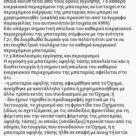
οποία καλύπτεται από τους όρους εγγύησης. Το καθαρό
ενεργειακό περιεχόμενο της μπαταρίας αντιστοιχεί στο
περιεχόμενο ενέργειας της μπαταρίας που μπορεί να
χρησιμοποιηθεί (usable) και προκύπτει από τα έγγραφα
παραγγελίας του αυτοκινήτου (στοιχεία σε kWh).
Εάν υπάρχει σημαντική απώλεια του καθαρού ενεργειακού
περιεχομένου της μπαταρίας σύμφωνα με την ενότητα
Γ.2.1, θα διορθωθεί δωρεάν για τον πελάτη έτσι ώστε να
επιτευχθεί ξανά τουλάχιστον το καθαρό ενεργειακό
περιεχόμενο μπαταρίας
17.3 Αποκλεισμός εγγύησης και περιορισμοί
Η εγγύηση για μπαταρίες υψηλής τάσης αποκλείεται εάν η
δυσλειτουργία ή η σημαντική απώλεια του καθαρού
ενεργειακού περιεχομένου της μπαταρίας οφείλεται στο
ότι:
- η μπαταρία υψηλής τάσης αφαιρέθηκε από το Όχημα,
ανοίχθηκε με ακατάλληλο τρόπο ή χρησιμοποιήθηκε με
άλλο τρόπο εκτός του συνδυασμού με το Όχημα, ή
- δεν έχουν τηρηθεί οι προδιαγραφές σχετικά με τη
λειτουργία, το χειρισμό και τη φροντίδα του Οχήματος
(ιδίως οι σχετιζόμενες με τις υποδείξεις φροντίδας για τη
φόρτιση και την κατάσταση φόρτισης της μπαταρίας
υψηλής τάσης), οι οποίες (υποδείξεις) προκύπτουν από τις
οδηγίες λειτουργίας που συνοδεύουν το Όχημα, ή η
μπαταρία υψηλής τάσης ήλθε σε επαφή με ανοιχτή εστία