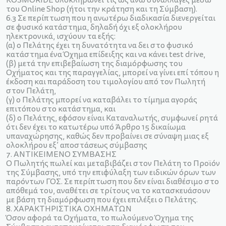
KOSMORIDE ολοκληρώνει τις ως άνω συναλλαγές μέσω
του Online Shop (ήτοι την κράτηση και τη Σύμβαση).
6.3 Σε περίπτωση που η ανωτέρω διαδικασία διενεργείται
σε φυσικό κατάστημα, δηλαδή όχι εξ ολοκλήρου
ηλεκτρονικά, ισχύουν τα εξής:
(α) ο Πελάτης έχει τη δυνατότητα να δει στο φυσικό
κατάστημα ένα Όχημα επίδειξης και να κάνει test drive,
(β) μετά την επιβεβαίωση της διαμόρφωσης του
Οχήματος και της παραγγελίας, μπορεί να γίνει επί τόπου η
έκδοση και παράδοση του τιμολογίου από τον Πωλητή
στον Πελάτη,
(γ) ο Πελάτης μπορεί να καταβάλει το τίμημα αγοράς
επιτόπου στο κατάστημα, και
(δ) ο Πελάτης, εφόσον είναι Καταναλωτής, συμφωνεί ρητά
ότι δεν έχει το κατωτέρω υπό Άρθρο 15 δικαίωμα
υπαναχώρησης, καθώς δεν προβαίνει σε σύναψη μιας εξ
ολοκλήρου εξ’ αποστάσεως σύμβασης
7. ΑΝΤΙΚΕΙΜΕΝΟ ΣΥΜΒΑΣΗΣ
Ο Πωλητής πωλεί και μεταβιβάζει στον Πελάτη το Προϊόν
της Σύμβασης, υπό την επιφύλαξη των ειδικών όρων των
παρόντων ΓΟΣ. Σε περίπτωση που δεν είναι διαθέσιμο στο
απόθεμά του, αναθέτει σε τρίτους να το κατασκευάσουν
με βάση τη διαμόρφωση που έχει επιλέξει ο Πελάτης.
8. ΧΑΡΑΚΤΗΡΙΣΤΙΚΑ ΟΧΗΜΑΤΩΝ
Όσον αφορά τα Οχήματα, το πωλούμενο Όχημα της