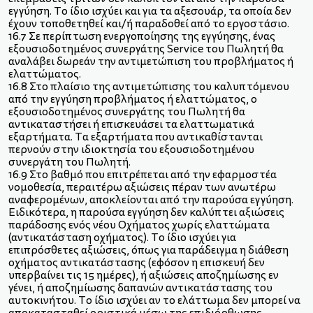
εγγύηση. Το ίδιο ισχύει και για τα αξεσουάρ, τα οποία δεν
έχουν τοποθετηθεί και/ή παραδοθεί από το εργοστάσιο.
16.7 Σε περίπτωση ενεργοποίησης της εγγύησης, ένας
εξουσιοδοτημένος συνεργάτης Service του Πωλητή θα
αναλάβει δωρεάν την αντιμετώπιση του προβλήματος ή
ελαττώματος.
16.8 Στο πλαίσιο της αντιμετώπισης του καλυπτόμενου
από την εγγύηση προβλήματος ή ελαττώματος, ο
εξουσιοδοτημένος συνεργάτης του Πωλητή θα
αντικαταστήσει ή επισκευάσει τα ελαττωματικά
εξαρτήματα. Τα εξαρτήματα που αντικαθίστανται
περνούν στην ιδιοκτησία του εξουσιοδοτημένου
συνεργάτη του Πωλητή.
16.9 Στο βαθμό που επιτρέπεται από την εφαρμοστέα
νομοθεσία, περαιτέρω αξιώσεις πέραν των ανωτέρω
αναφερομένων, αποκλείονται από την παρούσα εγγύηση.
Ειδικότερα, η παρούσα εγγύηση δεν καλύπτει αξιώσεις
παράδοσης ενός νέου Οχήματος χωρίς ελαττώματα
(αντικατάσταση οχήματος). Το ίδιο ισχύει για
επιπρόσθετες αξιώσεις, όπως για παράδειγμα η διάθεση
οχήματος αντικατάστασης (εφόσον η επισκευή δεν
υπερβαίνει τις 15 ημέρες), ή αξιώσεις αποζημίωσης εν
γένει, ή αποζημίωσης δαπανών αντικατάστασης του
αυτοκινήτου. Το ίδιο ισχύει αν το ελάττωμα δεν μπορεί να