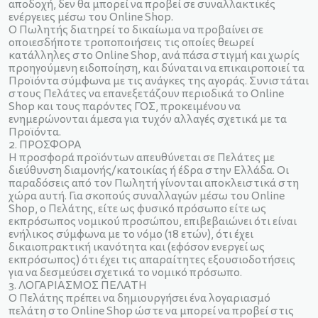
αποδοχή, δεν θα μπορεί να προβεί σε συναλλακτικές
ενέργειες μέσω του Online Shop.
Ο Πωλητής διατηρεί το δικαίωμα να προβαίνει σε
οποιεσδήποτε τροποποιήσεις τις οποίες θεωρεί
κατάλληλες στο Online Shop, ανά πάσα στιγμή και χωρίς
προηγούμενη ειδοποίηση, και δύναται να επικαιροποιεί τα
Προϊόντα σύμφωνα με τις ανάγκες της αγοράς. Συνιστάται
στους Πελάτες να επανεξετάζουν περιοδικά το Online
Shop και τους παρόντες ΓΟΣ, προκειμένου να
ενημερώνονται άμεσα για τυχόν αλλαγές σχετικά με τα
Προϊόντα.
2. ΠΡΟΣΦΟΡΑ
Η προσφορά προϊόντων απευθύνεται σε Πελάτες με
διεύθυνση διαμονής/κατοικίας ή έδρα στην Ελλάδα. Οι
παραδόσεις από τον Πωλητή γίνονται αποκλειστικά στη
χώρα αυτή. Για σκοπούς συναλλαγών μέσω του Online
Shop, ο Πελάτης, είτε ως φυσικό πρόσωπο είτε ως
εκπρόσωπος νομικού προσώπου, επιβεβαιώνει ότι είναι
ενήλικος σύμφωνα με το νόμο (18 ετών), ότι έχει
δικαιοπρακτική ικανότητα και (εφόσον ενεργεί ως
εκπρόσωπος) ότι έχει τις απαραίτητες εξουσιοδοτήσεις
για να δεσμεύσει σχετικά το νομικό πρόσωπο.
3. ΛΟΓΑΡΙΑΣΜΟΣ ΠΕΛΑΤΗ
Ο Πελάτης πρέπει να δημιουργήσει ένα λογαριασμό
πελάτη στο Online Shop ώστε να μπορεί να προβεί στις