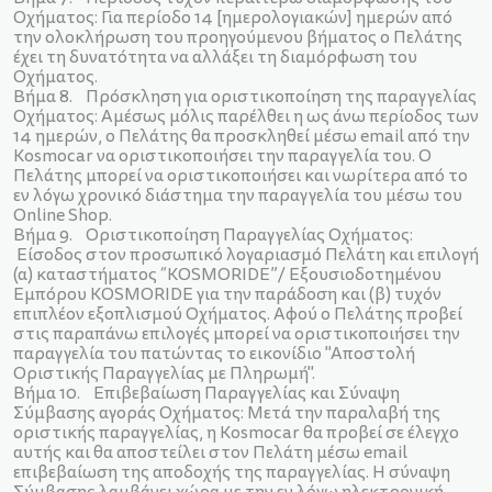
Οχήματος: Για περίοδο 14 [ημερολογιακών] ημερών από
την ολοκλήρωση του προηγούμενου βήματος ο Πελάτης
έχει τη δυνατότητα να αλλάξει τη διαμόρφωση του
Οχήματος.
Bήμα 8. Πρόσκληση για οριστικοποίηση της παραγγελίας
Οχήματος: Αμέσως μόλις παρέλθει η ως άνω περίοδος των
14 ημερών, ο Πελάτης θα προσκληθεί μέσω email από την
Kosmocar να οριστικοποιήσει την παραγγελία του. O
Πελάτης μπορεί να οριστικοποιήσει και νωρίτερα από το
εν λόγω χρονικό διάστημα την παραγγελία του μέσω του
Online Shop.
Bήμα 9. Οριστικοποίηση Παραγγελίας Οχήματος:
Είσοδος στον προσωπικό λογαριασμό Πελάτη και επιλογή
(α) καταστήματος “KOSMORIDE”/ Εξουσιοδοτημένου
Εμπόρου KOSMORIDE για την παράδοση και (β) τυχόν
επιπλέον εξοπλισμού Οχήματος. Αφού ο Πελάτης προβεί
στις παραπάνω επιλογές μπορεί να οριστικοποιήσει την
παραγγελία του πατώντας το εικονίδιο "Αποστολή
Οριστικής Παραγγελίας με Πληρωμή".
Bήμα 10. Επιβεβαίωση Παραγγελίας και Σύναψη
Σύμβασης αγοράς Οχήματος: Μετά την παραλαβή της
οριστικής παραγγελίας, η Kosmocar θα προβεί σε έλεγχο
αυτής και θα αποστείλει στον Πελάτη μέσω email
επιβεβαίωση της αποδοχής της παραγγελίας. Η σύναψη