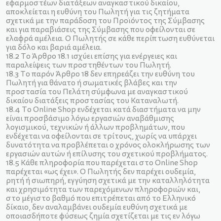
εφαρμοστέων διατάξεων αναγκαστικού δικαίου,
αποκλείεται η ευθύνη του Πωλητή για τις ζητήματα
σχετικά με την παράδοση του Προϊόντος της Σύμβασης
και για παραβιάσεις της Σύμβασης που οφείλονται σε
ελαφρά αμέλεια. Ο Πωλητής σε κάθε περίπτωση ευθύνεται
για δόλο και βαριά αμέλεια.
18.2 Το Άρθρο 18.1 ισχύει επίσης για ενέργειες και
παραλείψεις των προστηθέντων του Πωλητή.
18.3 Το παρόν Άρθρο 18 δεν επηρεάζει την ευθύνη του
Πωλητή για θάνατο ή σωματικές βλάβες και την
προστασία του Πελάτη σύμφωνα με αναγκαστικού
δικαίου διατάξεις προστασίας του Καταναλωτή.
18.4 Το Οnline Shop ενδέχεται κατά διαστήματα να μην
είναι προσβάσιμo λόγω εργασιών αναβάθμισης
λογισμικού, τεχνικών ή άλλων προβλημάτων, που
ενδέχεται να οφείλονται σε τρίτους, χωρίς να υπάρχει
δυνατότητα να προβλέπεται ο χρόνος ολοκλήρωσης των
εργασιών αυτών ή επίλυσης του σχετικού προβλήματος.
18.5 Κάθε πληροφορία που παρέχεται στo Οnline Shop
παρέχεται «ως έχει». O Πωλητής δεν παρέχει ουδεμία,
ρητή ή σιωπηρή, εγγύηση σχετικά με την καταλληλότητα
και χρησιμότητα των παρεχόμενων πληροφοριών και,
στο μέγιστο βαθμό που επιτρέπεται από το Ελληνικό
δίκαιο, δεν αναλαμβάνει ουδεμία ευθύνη σχετικά με
οποιασδήποτε φύσεως ζημία σχετίζεται με τις εν λόγω