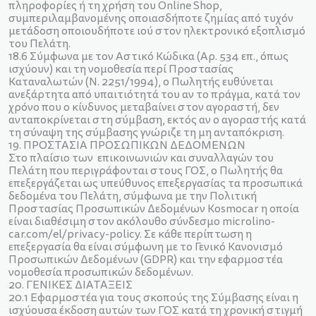
πληροφορίες ή τη χρήση του Οnline Shop,
συμπεριλαμβανομένης οποιασδήποτε ζημίας από τυχόν
μετάδοση οποιουδήποτε ιού στον ηλεκτρονικό εξοπλισμό
του Πελάτη.
18.6 Σύμφωνα με τον Αστικό Κώδικα (Αρ. 534 επ., όπως
ισχύουν) και τη νομοθεσία περί Προστασίας
Καταναλωτών (Ν. 2251/1994), ο Πωλητής ευθύνεται
ανεξάρτητα από υπαιτιότητά του αν το πράγμα, κατά τον
χρόνο που ο κίνδυνος μεταβαίνει στον αγοραστή, δεν
ανταποκρίνεται στη σύμβαση, εκτός αν ο αγοραστής κατά
τη σύναψη της σύμβασης γνώριζε τη μη ανταπόκριση.
19. ΠΡΟΣΤΑΣΙΑ ΠΡΟΣΩΠΙΚΩΝ ΔΕΔΟΜΕΝΩΝ
Στο πλαίσιο των επικοινωνιών και συναλλαγών του
Πελάτη που περιγράφονται στους ΓΟΣ, ο Πωλητής θα
επεξεργάζεται ως υπεύθυνος επεξεργασίας τα προσωπικά
δεδομένα του Πελάτη, σύμφωνα με την Πολιτική
Προστασίας Προσωπικών Δεδομένων Kosmocar η οποία
είναι διαθέσιμη στον ακόλουθο σύνδεσμο microlino-
car.com/el/privacy-policy. Σε κάθε περίπτωση η
επεξεργασία θα είναι σύμφωνη με το Γενικό Κανονισμό
Προσωπικών Δεδομένων (GDPR) και την εφαρμοστέα
νομοθεσία προσωπικών δεδομένων.
20. ΓΕΝΙΚΕΣ ΔΙΑΤΑΞΕΙΣ
20.1 Eφαρμοστέα για τους σκοπούς της Σύμβασης είναι η
ισχύουσα έκδοση αυτών των ΓΟΣ κατά τη χρονική στιγμή