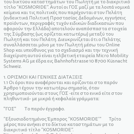
του δικτύου καταστημάτων του Πωλητή με το διακριτικό
τίτλο “KOSMORIDE”. Αυτοί οι ΓΟΣ μαζί με τα λοιπά νομικά
κείμενα και τις πολιτικές που παρέχονται στον Πελάτη
(ενδεικτικά Πολιτική Προστασίας Δεδομένων, εγγυήσεις
προϊόντων, περιγραφές τυχόν ειδικών διαδικασιών που
αφορούν την Ελλάδα) αποτελούν αναπόσπαστα στοιχεία
της Σύμβασης (ως ορίζεται κατωτέρω) μεταξύ του
Πωλητή και του Πελάτη. Διευκρινίζεται ότι ο Πελάτης
συναλλάσσεται μόνο με τον Πωλητή μέσω του Online
Shop και υπεύθυνος για το σχεδιασμό και την τεχνική
διαχείριση αυτού είναι η ελβετική εταιρεία Micro Mobility
Systems AG με έδρα εις Bahnhofstrasse 10 8700 Küsnacht
Schweiz.
1. ΟΡΙΣΜΟΙ ΚΑΙ ΓΕΝΙΚΕΣ ΔΙΑΤΑΞΕΙΣ
1.1 Οι όροι που αναφέρονται και ορίζονται στο παρόν
Άρθρο 1 έχουν την κατωτέρω σημασία, όταν
χρησιμοποιούνται στους ΓΟΣ -είτε στο ενικό είτε στον
πληθυντικό- με μικρά ή κεφαλαία γράμματα:
"ΓΟΣ" Το παρόν έγγραφο.
“Εξουσιοδοτημένος Έμπορος “KOSMORIDE’” Τρίτο
μέρος που ανήκει στο δίκτυο καταστημάτων με το
διακριτικό τίτλο “KOSMORIDE”.