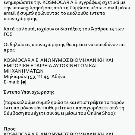
ενημερώσετε την KOSMOCAR A.E. εγγράφως σχετικά με
την υπαναχώρησή σας από τη Σύμβαση μέσω e-mail μέσω
email ή συμπληρώνοντας το ακόλουθο έντυπο
υπαναχώρησης.
Κατά τα λοιπά, ισχύουν οι διατάξεις του Άρθρου 15 των
ΓΟΣ.
Οι δηλώσεις υπαναχώρησης θα πρέπει να απευθύνονται
προς:
KOSMOCAR Α.Ε. ΑΝΩΝΥΜΟΣ ΒΙΟΜΗΧΑΝΙΚΗ ΚΑΙ
ΕΜΠΟΡΙΚΗ ΕΤΑΙΡΕΙΑ ΑΥΤΟΚΙΝΗΤΩΝ ΚΑΙ
ΜΗΧΑΝΗΜΑΤΩΝ
Μηλιαράκη 53, 111 45, Αθήνα
E-mail: [●]
Έντυπο Υπαναχώρησης
(παρακαλούμε συμπληρώστε και επιστρέψτε το παρόν
έντυπο μόνον εάν επιθυμείτε να υπαναχωρήσετε από τη
Σύμβαση που έχετε συνάψει μέσω του Οnline Shop):
Προς:
KOSMOCAR Α.Ε. ΑΝΩΝΥΜΟΣ ΒΙΟΜΗΧΑΝΙΚΗ ΚΑΙ