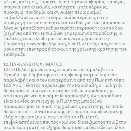
μέτρα, πόλεμος, ταραχές, διακοπή κυκλοφορίας, ναυάγιο,
απεργία, αποκλεισμός, κατάσχεση, μπλοκάρισμα,
πυρκαγιά, πανδημία και συναφείς περιορισμοί
επιβαλλόμενοι από το νόμο, καθυστερήσεις στην
παραγωγή των αυτοκινήτων κ.τλ) Εάν για τους παραπάνω
λόγους η παράδοση καθυστερήσει περισσότερο από δύο
(2) μήνες από την εκτιμώμενη ημερομηνία παράδοσης, ο
Πελάτης είναι ελεύθερος να υπαναχωρήσει από τη
Σύμβαση με έγγραφη δήλωση, ο δε Πωλητής υποχρεούται
µόνο στην επιστροφή ατόκως της χρέωσης κράτησης που
εισέπραξε.
12. ΠΑΡΑΛΑΒΗ ΟΧΗΜΑΤΟΣ
12.1 Ο Πελάτης είναι υποχρεωμένος να παραλάβει το
Προϊόν της Σύμβασης στη συμφωνημένη ημερομηνία
παραλαβής και στον αναφερόμενο από τον Πωλητή τόπο.
12.2 Αν ο Πελάτης παραλείψει την παραλαβή, ο Πωλητής
θα προβεί σε μια δεύτερη προσπάθεια παράδοσης με
πρόταση για νέα ημερομηνία παραλαβής. Αν η παράδοση
είναι εκ νέου ανεπιτυχής, ο Πωλητής μπορεί να
παρακρατήσει το ποσό της χρέωσης κράτησης, το οποίο
θα καταπίπτει λόγω ποινικής ρήτρας και συμφωνημένης
ελάχιστης αποζημιώσεως υπέρ του Πωλητή,
επιφυλασσόμενος παντός νομίμου δικαιώματός του. Στην
περίπτωση αυτή το Όχημα θα μπορεί να διατεθεί σε άλλο