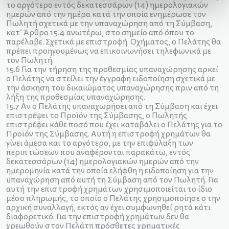
το αργότερο εντός δεκατεσσάρων (14) ημερολογιακών
ημερών από την ημέρα κατά την οποία ενημέρωσε τον
Πωλητή σχετικά με την υπαναχώρηση από τη Σύμβαση,
κατ’ Άρθρο 15.4 ανωτέρω, στο σημείο από όπου το
παρέλαβε. Σχετικά με επιστροφή Οχήματος, ο Πελάτης θα
πρέπει προηγουμένως να επικοινωνήσει τηλεφωνικά με
τον Πωλητή.
15.6 Για την τήρηση της προθεσμίας υπαναχώρησης αρκεί
ο Πελάτης να στείλει την έγγραφη ειδοποίηση σχετικά με
την άσκηση του δικαιώματος υπαναχώρησης πριν από τη
λήξη της προθεσμίας υπαναχώρησης.
15.7 Αν ο Πελάτης υπαναχωρήσει από τη Σύμβαση και έχει
επιστρέψει το Προϊόν της Σύμβασης, ο Πωλητής
επιστρέφει κάθε ποσό που έχει καταβάλει ο Πελάτης για το
Προϊόν της Σύμβασης. Αυτή η επιστροφή χρημάτων θα
γίνει άμεσα και το αργότερο, με την επιφύλαξη των
περιπτώσεων που αναφέρονται παρακάτω, εντός
δεκατεσσάρων (14) ημερολογιακών ημερών από την
ημερομηνία κατά την οποία ελήφθη η ειδοποίηση για την
υπαναχώρηση από αυτή τη Σύμβαση από τον Πωλητή. Για
αυτή την επιστροφή χρημάτων χρησιμοποιείται το ίδιο
μέσο πληρωμής, το οποίο ο Πελάτης χρησιμοποίησε στην
αρχική συναλλαγή, εκτός αν έχει συμφωνηθεί ρητά κάτι
διαφορετικό. Για την επιστροφή χρημάτων δεν θα
χρεωθούν στον Πελάτη πρόσθετες χρηματικές