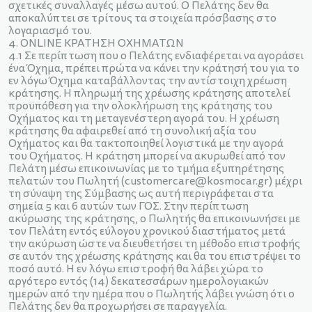
σχετικές συναλλαγές μέσω αυτού. Ο Πελάτης δεν θα
αποκαλύπτει σε τρίτους τα στοιχεία πρόσβασης στο
λογαριασμό του.
4. ΟNLINE ΚΡΑΤΗΣΗ ΟΧΗΜΑΤΩΝ
4.1 Σε περίπτωση που ο Πελάτης ενδιαφέρεται να αγοράσει
ένα Όχημα, πρέπει πρώτα να κάνει την κράτησή του για το
εν λόγω Όχημα καταβάλλοντας την αντίστοιχη χρέωση
κράτησης. Η πληρωμή της χρέωσης κράτησης αποτελεί
προϋπόθεση για την ολοκλήρωση της κράτησης του
Οχήματος και τη μεταγενέστερη αγορά του. Η χρέωση
κράτησης θα αφαιρεθεί από τη συνολική αξία του
Οχήματος και θα τακτοποιηθεί λογιστικά με την αγορά
του Οχήματος. Η κράτηση μπορεί να ακυρωθεί από τον
Πελάτη μέσω επικοινωνίας με το τμήμα εξυπηρέτησης
πελατών του Πωλητή (customercare@kosmocar.gr) μέχρι
τη σύναψη της Σύμβασης ως αυτή περιγράφεται στα
σημεία 5 και 6 αυτών των ΓΟΣ. Στην περίπτωση
ακύρωσης της κράτησης, ο Πωλητής θα επικοινωνήσει με
τον Πελάτη εντός εύλογου χρονικού διαστήματος μετά
την ακύρωση ώστε να διευθετήσει τη μέθοδο επιστροφής
σε αυτόν της χρέωσης κράτησης και θα του επιστρέψει το
ποσό αυτό. Η εν λόγω επιστροφή θα λάβει χώρα το
αργότερο εντός (14) δεκατεσσάρων ημερολογιακών
ημερών από την ημέρα που ο Πωλητής λάβει γνώση ότι ο
Πελάτης δεν θα προχωρήσει σε παραγγελία.