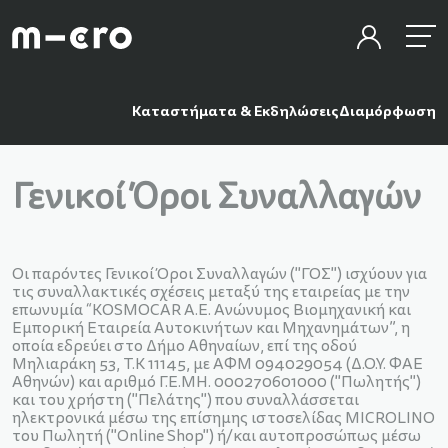
Καταστήματα & Εκδηλώσεις
Διαμόρφωση
Γενικοί Όροι Συναλλαγών
Οι παρόντες Γενικοί Όροι Συναλλαγών ("ΓΟΣ") ισχύουν για
τις συναλλακτικές σχέσεις μεταξύ της εταιρείας με την
επωνυμία “KOSMOCAR Α.Ε. Ανώνυμος Βιομηχανική και
Εμπορική Εταιρεία Αυτοκινήτων και Μηχανημάτων”, η
οποία εδρεύει στο Δήμο Αθηναίων, επί της οδού
Μηλιαράκη 53, Τ.Κ 11145, με ΑΦΜ 094029054 (Δ.Ο.Υ. ΦΑΕ
Αθηνών) και αριθμό Γ.Ε.ΜΗ. 000270601000 ("Πωλητής")
και του χρήστη ("Πελάτης") που συναλλάσσεται
ηλεκτρονικά μέσω της επίσημης ιστοσελίδας MICROLINO
του Πωλητή ("Online Shop") ή/και αυτοπροσώπως μέσω