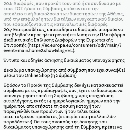
20.6 Διαφορές, που προκύπτουν από ή σε συνδυασμό με
τους ΓΟΣ ή/και τη Σύμβαση, υπόκεινται στην
αποκλειστική δικαιοδοσία των δικαστηρίων της Αθήνας,
υπό την επιφύλαξη των διατάξεων αναγκαστικού δικαίου
που εφαρμόζονται στις καταναλωτικές διαφορές.
20.7 Επιπροσθέτως, οποιεσδήποτε διαφορές μπορούν να
υποβληθούν προς ηλεκτρονική επίλυση στην Πλατφόρμα
Διαδικτυακής Επίλυσης Διαφορών της Ευρωπαϊκής
Επιτροπής (
https://ec.europa.eu/consumers/odr/main/?
event=main.home2.show&lng=EL
).
Έντυπο και οδηγίες άσκησης δικαιώματος υπαναχώρησης
Δικαίωμα υπαναχώρησης από σύμβαση που έχει συναφθεί
μέσω του Οnline Shop (η Σύμβαση)
Εφόσον το Προϊόν της Σύμβασης δεν έχει κατασκευαστεί
σύμφωνα με τις προδιαγραφές σας, έχετε το δικαίωμα να
υπαναχωρήσετε από τη Σύμβαση, χωρίς υποχρέωση
αιτιολόγησης, εντός 14 ημερολογιακών ημερών από την
ημέρα που αποκτήσατε τη φυσική κατοχή των
παραγγελθέντων προϊόντων ή του τελευταίου
απεσταλμένου προϊόντος (σε περίπτωση πολλαπλών
παραδόσεων). Για τους σκοπούς της άσκησης του
δικαιώματος υπαναχώρησης από τη Σύμβαση, πρέπει να