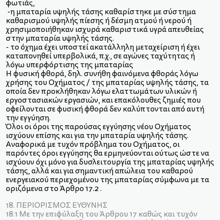
φωτιάς,
-η μπαταρία υψηλής τάσης καθαρίστηκε με σύστημα
καθαρισμού υψηλής πίεσης ή δέσμη ατμού ή νερού ή
χρησιμοποιήθηκαν ισχυρά καθαριστικά υγρά απευθείας
στην μπαταρία υψηλής τάσης.
- το όχημα έχει υποστεί ακατάλληλη μεταχείριση ή έχει
καταπονηθεί υπερβολικά, π.χ., σε αγώνες ταχύτητας ή
λόγω υπερφόρτισης της μπαταρίας
Η φυσική φθορά, δηλ. συνήθη φαινόμενα φθοράς λόγω
χρήσης του Οχήματος / της μπαταρίας υψηλής τάσης, τα
οποία δεν προκλήθηκαν λόγω ελαττωμάτων υλικών ή
εργοστασιακών εργασιών, και επακόλουθες ζημιές που
οφείλονται σε φυσική φθορά δεν καλύπτονται από αυτή
την εγγύηση.
Όλοι οι όροι της παρούσας εγγύησης νέου Οχήματος
ισχύουν επίσης και για την μπαταρία υψηλής τάσης.
Αναφορικά με τυχόν πρόβλημα του Οχήματος, οι
παρόντες όροι εγγύησης θα ερμηνεύονται ούτως ώστε να
ισχύουν όχι μόνο για δυσλειτουργία της μπαταρίας υψηλής
τάσης, αλλά και για σημαντική απώλεια του καθαρού
ενεργειακού περιεχομένου της μπαταρίας σύμφωνα με τα
οριζόμενα στο Άρθρο 17.2 .
18. ΠΕΡΙΟΡΙΣΜΟΣ ΕΥΘΥΝΗΣ
18.1 Με την επιφύλαξη του Άρθρου 17 καθώς και τυχόν