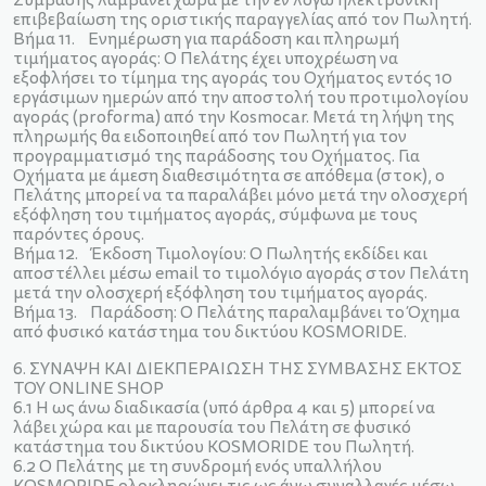
Σύμβασης λαμβάνει χώρα με την εν λόγω ηλεκτρονική
επιβεβαίωση της οριστικής παραγγελίας από τον Πωλητή.
Bήμα 11. Ενημέρωση για παράδοση και πληρωμή
τιμήματος αγοράς: Ο Πελάτης έχει υποχρέωση να
εξοφλήσει το τίμημα της αγοράς του Οχήματος εντός 10
εργάσιμων ημερών από την αποστολή του προτιμολογίου
αγοράς (proforma) από την Kosmocar. Μετά τη λήψη της
πληρωμής θα ειδοποιηθεί από τον Πωλητή για τον
προγραμματισμό της παράδοσης του Οχήματος. Για
Οχήματα με άμεση διαθεσιμότητα σε απόθεμα (στοκ), ο
Πελάτης μπορεί να τα παραλάβει μόνο μετά την ολοσχερή
εξόφληση του τιμήματος αγοράς, σύμφωνα με τους
παρόντες όρους.
Bήμα 12. Έκδοση Τιμολογίου: Ο Πωλητής εκδίδει και
αποστέλλει μέσω email το τιμολόγιο αγοράς στον Πελάτη
μετά την ολοσχερή εξόφληση του τιμήματος αγοράς.
Bήμα 13. Παράδοση: Ο Πελάτης παραλαμβάνει το Όχημα
από φυσικό κατάστημα του δικτύου KOSMORIDE.
6. ΣΥΝΑΨΗ ΚΑΙ ΔΙΕΚΠΕΡΑΙΩΣΗ ΤΗΣ ΣΥΜΒΑΣΗΣ ΕΚΤΟΣ
ΤΟΥ ONLINΕ SHOP
6.1 Η ως άνω διαδικασία (υπό άρθρα 4 και 5) μπορεί να
λάβει χώρα και με παρουσία του Πελάτη σε φυσικό
κατάστημα του δικτύου KOSMORIDE του Πωλητή.
6.2 Ο Πελάτης με τη συνδρομή ενός υπαλλήλου