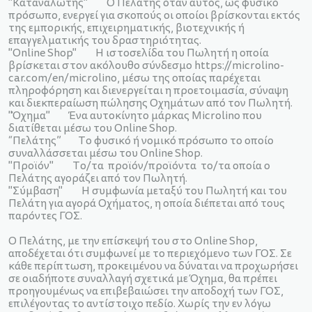
"Καταναλωτής" Ο Πελάτης όταν αυτός, ως φυσικό
πρόσωπο, ενεργεί για σκοπούς οι οποίοι βρίσκονται εκτός
της εμπορικής, επιχειρηματικής, βιοτεχνικής ή
επαγγελματικής του δραστηριότητας.
"Online Shop" Η ιστοσελίδα του Πωλητή η οποία
βρίσκεται στον ακόλουθο σύνδεσμο
https://microlino-
car.com/en/microlino
, μέσω της οποίας παρέχεται
πληροφόρηση και διενεργείται η προετοιμασία, σύναψη
και διεκπεραίωση πώλησης Oχημάτων από τον Πωλητή.
"Όχημα" Ένα αυτοκίνητο μάρκας Microlino που
διατίθεται μέσω του Online Shop.
“Πελάτης” Το φυσικό ή νομικό πρόσωπο το οποίο
συναλλάσσεται μέσω του Online Shop.
"Προϊόν" Το/τα προϊόν/προϊόντα το/τα οποία ο
Πελάτης αγοράζει από τον Πωλητή.
"Σύμβαση" Η συμφωνία μεταξύ του Πωλητή και του
Πελάτη για αγορά Οχήματος, η οποία διέπεται από τους
παρόντες ΓΟΣ.
Ο Πελάτης, με την επίσκεψή του στο Online Shop,
αποδέχεται ότι συμφωνεί με το περιεχόμενο των ΓΟΣ. Σε
κάθε περίπτωση, προκειμένου να δύναται να προχωρήσει
σε οιαδήποτε συναλλαγή σχετικά με Όχημα, θα πρέπει
προηγουμένως να επιβεβαιώσει την αποδοχή των ΓΟΣ,
επιλέγοντας το αντίστοιχο πεδίο. Χωρίς την εν λόγω