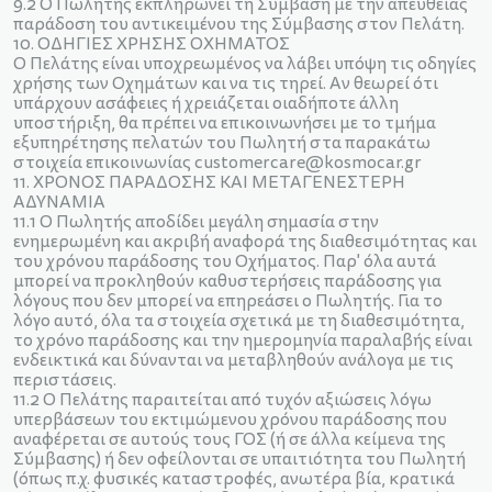
9.2 Ο Πωλητής εκπληρώνει τη Σύμβαση με την απευθείας
παράδοση του αντικειμένου της Σύμβασης στον Πελάτη.
10. ΟΔΗΓΙΕΣ ΧΡΗΣΗΣ ΟΧΗΜΑΤΟΣ
Ο Πελάτης είναι υποχρεωμένος να λάβει υπόψη τις οδηγίες
χρήσης των Οχημάτων και να τις τηρεί. Αν θεωρεί ότι
υπάρχουν ασάφειες ή χρειάζεται οιαδήποτε άλλη
υποστήριξη, θα πρέπει να επικοινωνήσει με το τμήμα
εξυπηρέτησης πελατών του Πωλητή στα παρακάτω
στοιχεία επικοινωνίας customercare@kosmocar.gr
11. ΧΡΟΝΟΣ ΠΑΡΑΔΟΣΗΣ ΚΑΙ ΜΕΤΑΓΕΝΕΣΤΕΡΗ
ΑΔΥΝΑΜΙΑ
11.1 Ο Πωλητής αποδίδει μεγάλη σημασία στην
ενημερωμένη και ακριβή αναφορά της διαθεσιμότητας και
του χρόνου παράδοσης του Οχήματος. Παρ' όλα αυτά
μπορεί να προκληθούν καθυστερήσεις παράδοσης για
λόγους που δεν μπορεί να επηρεάσει ο Πωλητής. Για το
λόγο αυτό, όλα τα στοιχεία σχετικά με τη διαθεσιμότητα,
το χρόνο παράδοσης και την ημερομηνία παραλαβής είναι
ενδεικτικά και δύνανται να μεταβληθούν ανάλογα με τις
περιστάσεις.
11.2 Ο Πελάτης παραιτείται από τυχόν αξιώσεις λόγω
υπερβάσεων του εκτιμώμενου χρόνου παράδοσης που
αναφέρεται σε αυτούς τους ΓΟΣ (ή σε άλλα κείμενα της
Σύμβασης) ή δεν οφείλονται σε υπαιτιότητα του Πωλητή
(όπως π.χ. φυσικές καταστροφές, ανωτέρα βία, κρατικά