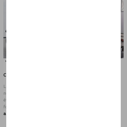
CALENDRIER DES PERSPECTIVES
La conception d'un véhicule est extrêmement difficile et
nous l'avons appris « à la dure ». C'est pourquoi nous avons
été prudents dans la communication d'un calendrier cette
fois-ci. Cela dit, nous voulons aujourd'hui vous donner
un
aperçu des étapes qui nous attendent
: