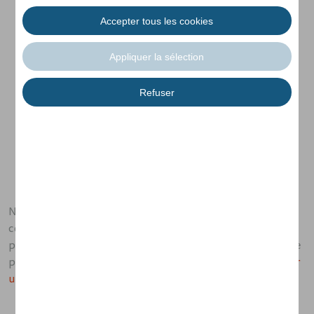
est en cours de test
Le nouveau corps autoportant présente de grandes
Améliorations en matiére de sécurité par rapport au
Microlino 1.0
La production commencera peu après que
l'homologation routière de l'UE soit achevée cet été
Nous sommes fiers d'annoncer que nous avons terminé la
construction du premier prototype Microlino 2.0. Nous
pouvons déjà dire que la conduite est nettement améliorée
par rapport à la Microlino 1.0.
Cliquez ci-dessous pour voir
une vidéo du premier essai de conduite: