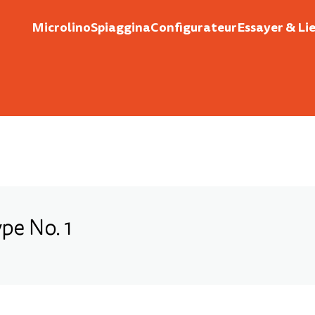
Microlino
Spiaggina
Configurateur
Essayer & Li
pe No. 1