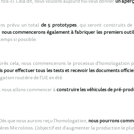
ois-ci. Cela dit, nous voulons aujourd'hui vous donner
un aperç
ns prévu un total
de 5 prototypes
, qui seront construits de
,
nous commencerons également à fabriquer les premiers outil
temps si possible.
rès cela, nous commencerons le processus d'homologation po
is pour effectuer tous les tests et recevoir les documents officie
ation routière de l'UE en été.
, nous allons commencer à
construire les véhicules de pré-prod
Dès que nous aurons reçu l'homologation,
nous pourrons comme
ières Microlinos. L'objectif est d'augmenter la production le pl