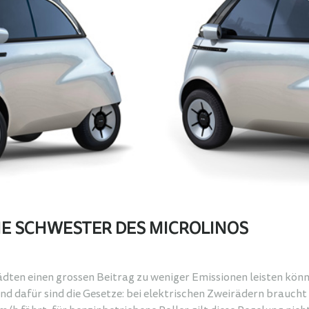
INE SCHWESTER DES MICROLINOS
dten einen grossen Beitrag zu weniger Emissionen leisten könnt
d dafür sind die Gesetze: bei elektrischen Zweirädern braucht