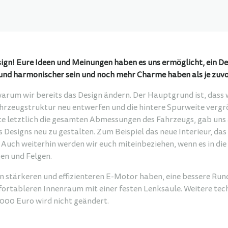
Design! Eure Ideen und Meinungen haben es uns ermöglicht, ein 
 und harmonischer sein und noch mehr Charme haben als je zuvor.
warum wir bereits das Design ändern. Der Hauptgrund ist, dass 
hrzeugstruktur neu entwerfen und die hintere Spurweite verg
rte letztlich die gesamten Abmessungen des Fahrzeugs, gab uns
s Designs neu zu gestalten. Zum Beispiel das neue Interieur, da
 Auch weiterhin werden wir euch miteinbeziehen, wenn es in di
en und Felgen.
en stärkeren und effizienteren E-Motor haben, eine bessere Ru
rtableren Innenraum mit einer festen Lenksäule. Weitere tec
'000 Euro wird nicht geändert.