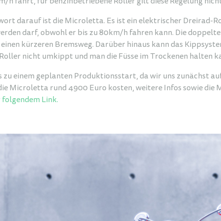
/h fährt, für benzinbetriebene Roller gilt diese Regelung nicht
rt darauf ist die Microletta. Es ist ein elektrischer Dreirad-R
rden darf, obwohl er bis zu 80km/h fahren kann. Die doppelte
n einen kürzeren Bremsweg. Darüber hinaus kann das Kippsyste
 Roller nicht umkippt und man die Füsse im Trockenen halten 
s zu einem geplanten Produktionsstart, da wir uns zunächst au
 die Microletta rund 4900 Euro kosten, weitere Infos sowie die 
 folgendem Link.