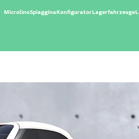
Microlino
Spiaggina
Konfigurator
Lagerfahrzeuge
L