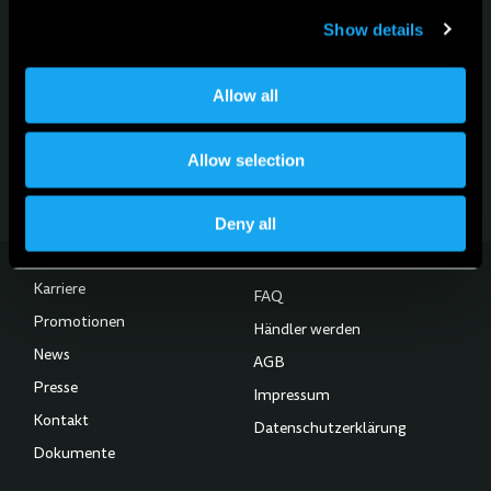
Show details
Für News, Updates und Events
Melde dich für den Newsletter an
Allow all
Subscribe to our Newsletter
Allow selection
Deny all
Karriere
FAQ
Promotionen
Händler werden
News
AGB
Presse
Impressum
Kontakt
Datenschutzerklärung
Dokumente