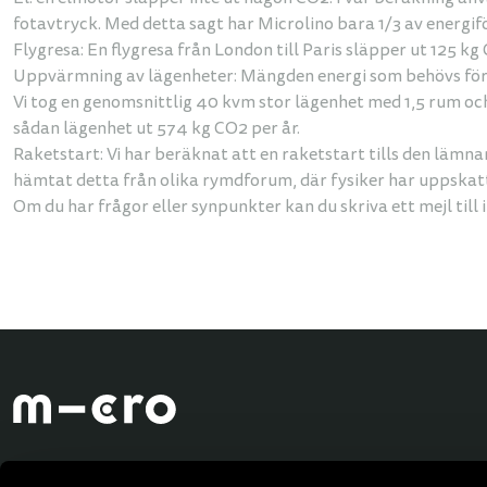
fotavtryck. Med detta sagt har Microlino bara 1/3 av energif
Flygresa: En flygresa från London till Paris släpper ut 125 k
Uppvärmning av lägenheter: Mängden energi som behövs för 
Vi tog en genomsnittlig 40 kvm stor lägenhet med 1,5 rum o
sådan lägenhet ut 574 kg CO2 per år.
Raketstart: Vi har beräknat att en raketstart tills den lämn
hämtat detta från olika rymdforum, där fysiker har uppskattat
Om du har frågor eller synpunkter kan du skriva ett mejl til