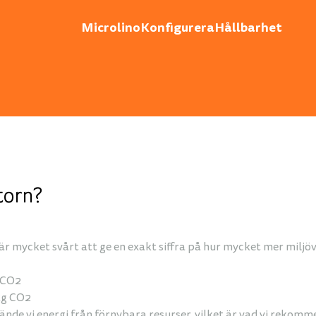
Microlino
Konfigurera
Hållbarhet
torn?
r mycket svårt att ge en exakt siffra på hur mycket mer miljövän
g CO2
 kg CO2
ände vi energi från förnybara resurser, vilket är vad vi rekomm