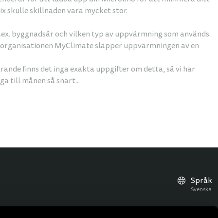
x skulle skillnaden vara mycket stor.
.ex. byggnadsår och vilken typ av uppvärmning som används.
lla organisationen MyClimate släpper uppvärmningen av en
ande finns det inga exakta uppgifter om detta, så vi har
a till månen så snart...
Språk
Svenska