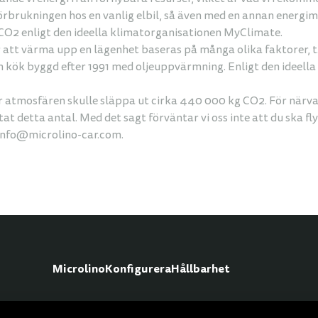
örbrukningen hos en vanlig elbil, så även med en annan energimi
g CO2 enligt den ideella klimatorganisationen MyClimate.
att värma upp en lägenhet baseras på många olika faktorer, t
ch kök byggd efter 1991 med oljeuppvärmning. Enligt den idee
ar atmosfären skulle släppa ut cirka 440 000 kg CO2. För närvar
 detta antal. Med det sagt förväntar vi oss inte att du ska flyg
l info@microlino-car.com.
Microlino
Konfigurera
Hållbarhet