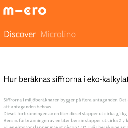
Discover
Microlino
Hur beräknas siffrorna i eko-kalkyla
Siffrorna i miljöberäknaren bygger på flera antaganden. Det ä
att antaganden behövs.
Diesel: förbränningen av en liter diesel släpper ut cirka 3,1 k
Bensin: förbränningen av en liter bensin släpper ut cirka 2,7
El: en elmotor släpper inte ut någon CO2. I vår beräkning anv