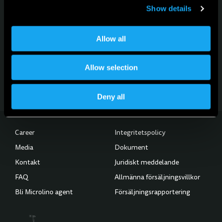
Show details
För nyheter, uppdateringar och evenemang
Allow all
Anmäl dig till nyhetsbrevet
Allow selection
Prenumerera på nyhetsbrevet
Deny all
Career
Integritetspolicy
Media
Dokument
Kontakt
Juridiskt meddelande
FAQ
Allmänna försäljningsvillkor
Bli Microlino agent
Försäljningsrapportering