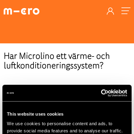
Har Microlino ett värme- och
luftkonditioneringssystem?
Microlino har en elektrisk PTC-värmefläkt med en effekt
på 1800 W, som avfrostar rutorna och värmer upp kupén
på mycket kort tid. Bakrutan avfrostas med hjälp av
inbyggda värmekablar. För tillförsel av frisk luft kan
This website uses cookies
fläkten blåsa frisk luft in i interiören i två styrkor. Det finns
We use cookies to personalise content and ads, to
ingen luftkonditionering. De två skjutbara fönstren,
provide social media features and to analyse our traffic.
takluckan eller fläkten säkerställer tillräcklig