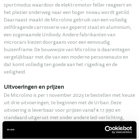
sportmodus waardoor de elektromotor feller reageert en
het plezier onderweg naar een hoger niveau wordt getild.
Daarnaast maakt de Microlino gebruik van een volledig
zelfdragende carrosserie van geperst staal en aluminium,
een zogenaamde Unibody. Andere fabrikanten van
microcars kiezen doorgaans voor een eenvoudig
buizenframe. De bouwwijze van Microlino is daarentegen
vergelijkbaar met die van een moderne personenauto en
dat komt volledig ten goede aan het rijgedrag en de
veiligheid.
Uitvoeringen en prijzen
De Microlino is per 1 november 2023 te bestellen met keuze
uit drie uitvoeringen, te beginnen met de Urban. Deze
uitvoering is leverbaar voor prijzen vanaf € 17.990 en
standaard uitgerust met onder andere led-verlichting,
interieurverwarming, de sportmodus en twee
beeldschermen in de cabine. De Urban is verkrijgbaar in het