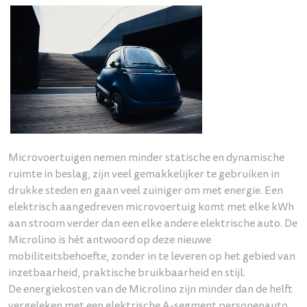
Microvoertuigen nemen minder statische en dynamische
ruimte in beslag, zijn veel gemakkelijker te gebruiken in
drukke steden en gaan veel zuiniger om met energie. Een
elektrisch aangedreven microvoertuig komt met elke kWh
aan stroom verder dan een elke andere elektrische auto. De
Microlino is hét antwoord op deze nieuwe
mobiliteitsbehoefte, zonder in te leveren op het gebied van
inzetbaarheid, praktische bruikbaarheid en stijl.
De energiekosten van de Microlino zijn minder dan de helft
vergeleken met een elektrische A-segment personenauto,