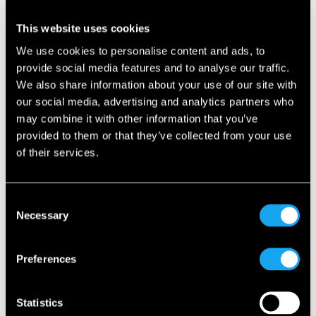
wit of oranje en met keuze uit twee interieurstijlen. Een
zonnedak is optioneel leverbaar. Elke Microlino wordt
This website uses cookies
standaard geleverd met schijfremmen voor én achter,
We use cookies to personalise content and ads, to
achteruitverwarming en Continental-banden in de maat
provide social media features and to analyse our traffic.
145/70 R13.
We also share information about your use of our site with
our social media, advertising and analytics partners who
Dolce en Competizione
may combine it with other information that you’ve
Er is ook een Dolce-uitvoering beschikbaar voor prijzen
provided to them or that they’ve collected from your use
vanaf € 19.990. Deze versie heeft onder andere ‘Infinity’ led-
of their services.
strips over de gehele breedte, hoogwaardige bekleding in
de cabine, een met vegan leder bekleed stuurwiel en een
standaard zonnedak. De Dolce is leverbaar in vijf
Consent
carrosseriekleuren, waarvan drie met een optioneel wit
Necessary
Selection
dak. Na de Dolce volgt de Competizione. Die is qua
uitrusting vergelijkbaar met de Dolce, maar dan in
Preferences
combinatie met een sportievere uitstraling binnen en
buiten, verchroomde details en een standaard matte
exterieurkleur in zwart, groen, grijs of blauw.
Statistics