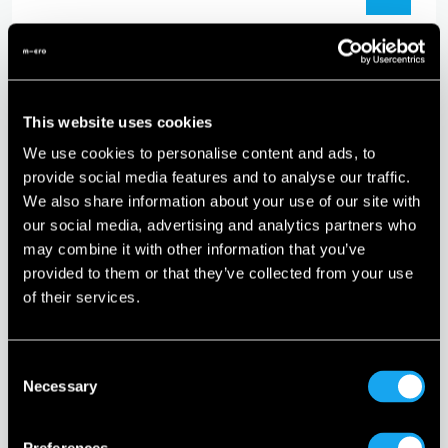
This website uses cookies
08.11.2024
We use cookies to personalise content and ads, to
provide social media features and to analyse our traffic.
Microlino sbarca in
We also share information about your use of our site with
Portogallo: Una partnership
our social media, advertising and analytics partners who
may combine it with other information that you’ve
con C. Santos VP per una
provided to them or that they’ve collected from your use
of their services.
nuova era di mobilità urbana
Consent
Necessary
Selection