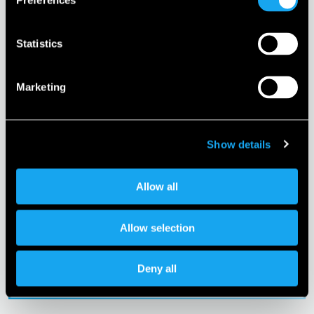
Preferences
Statistics
23.10.2024
Marketing
Microlino Spiaggina in
anteprima mondiale: la
Show details
cabriolet elettrica retrò per le
Allow all
località estive europee
Allow selection
Deny all