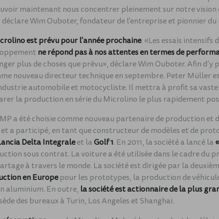
pouvoir maintenant nous concentrer pleinement sur notre vision 
», déclare Wim Ouboter, fondateur de l’entreprise et pionnier d
crolino est prévu pour l’année prochaine
. «Les essais intensifs
eloppement
ne répond pas à nos attentes en termes de perform
nger plus de choses que prévu», déclare Wim Ouboter. Afin d’y p
me nouveau directeur technique en septembre. Peter Müller e
industrie automobile et motocycliste. Il mettra à profit sa vaste
rer la production en série du Microlino le plus rapidement pos
COMP a été choisie comme nouveau partenaire de production e
 et a participé, en tant que constructeur de modèles et de prot
Lancia Delta Integrale
et la
Golf 1
. En 2011, la société a lancé la
ction sous contrat. La voiture a été utilisée dans le cadre d
tage à travers le monde. La société est dirigée par la deuxiè
duction en Europe
pour les prototypes, la production de véhicule
en aluminium. En outre,
la société est actionnaire de la plus gr
ssède des bureaux à Turin, Los Angeles et Shanghai.