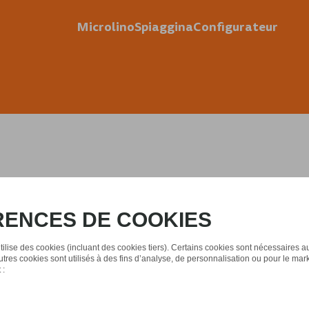
Microlino
Spiaggina
Configurateur