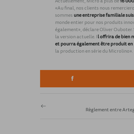
Actuellement, Micro a plus de
16 000
«Au final, nos clients nous remerciero
sommes
une entreprise familiale suis
monde entier pour nos produits innov
également», déclare Oliver Ouboter. 
la version actuelle. I
l offrira de bien
et pourra également être produit en
la production en série du Microlino».
Règlement entre Arteg