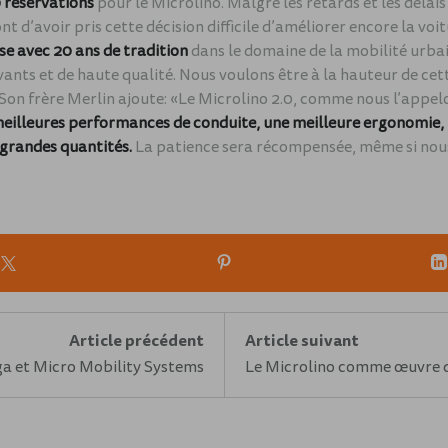
 réservations
pour le Microlino. Malgré les retards et les délais
nt d’avoir pris cette décision difficile d’améliorer encore la vo
se avec 20 ans de tradition
dans le domaine de la mobilité urba
ants et de haute qualité. Nous voulons être à la hauteur de cet
Son frère Merlin ajoute: «Le Microlino 2.0, comme nous l’appelo
 meilleures performances de conduite, une meilleure ergonomie, 
 grandes quantités.
La patience sera récompensée, même si nou
Article précédent
Article suivant
a et Micro Mobility Systems
Le Microlino comme œuvre d