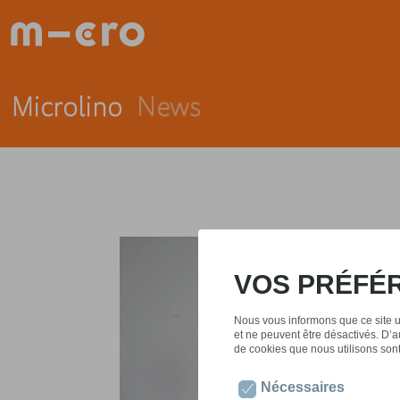
Microlino
News