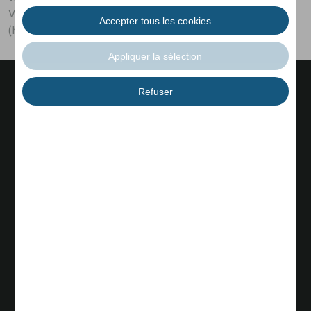
Vous pouvez également faire l'économie des lubrifiants
(huile).
Microlino
Lite
Spiaggina
Configurateur
Langue
Français