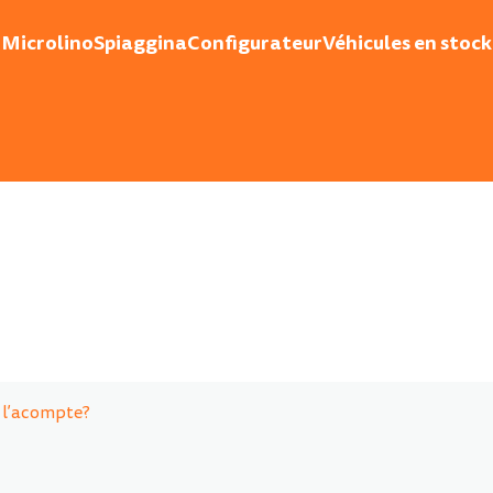
Microlino
Spiaggina
Configurateur
Véhicules en stock
é l’acompte?