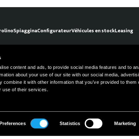
rolino
Spiaggina
Configurateur
Véhicules en stock
Leasing
s
Pour les nouvelles, les mis
ise content and ads, to provide social media features and to an
rmation about your use of our site with our social media, advertis
 combine it with other information that you’ve provided to them o
 use of their services.
Preferences
Statistics
Marketing
s
Microlino pour les entreprises
Documents
Conditions Générales
Protectio