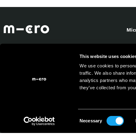
Mic
This website uses cookie
We use cookies to personal
traffic. We also share info
analytics partners who may
they’ve collected from your
Consent
Necessary
Selection
Powered by
Carrière
Promotion
Micro Mobility
System AG