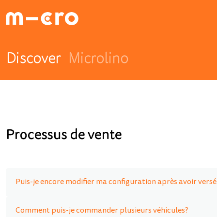
Discover
Microlino
Processus de vente
Puis-je encore modifier ma configuration après avoir vers
Comment puis-je commander plusieurs véhicules?