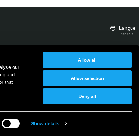
Langue
Français
Allow all
es à jour et les événements
alyse our
Abonnez-vous à la Newsletter
Inscris-toi à la newsletter
ing and
Allow selection
r that
Deny all
Show details
n des données
Mentions légales
Presse
Contact
FAQ
Devenir distributeur