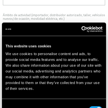
Ámbito de actividad (importador, distribuidor autorizado, taller, vehículos
nuevos/de ocasión, movilidad eléctrica, etc.)
This website uses cookies
La empresa tiene su sede en
We use cookies to personalise content and ads, to
provide social media features and to analyse our traffic.
We also share information about your use of our site with
our social media, advertising and analytics partners who
Observación
may combine it with other information that you’ve
provided to them or that they’ve collected from your use
of their services.
Consent