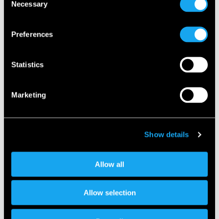
Necessary
Selection
Preferences
Persona de contacto
Statistics
Saludo
Marketing
Show details
Nombre
*
Allow all
Allow selection
Apellido
*