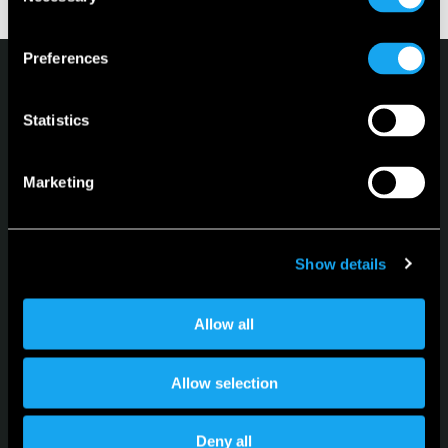
Selection
Preferences
Statistics
Marketing
Microlino
Spiaggina
Configurateur
Show details
Véhicules en stock
Leasing
Allow all
Langue
Allow selection
Français
Deny all