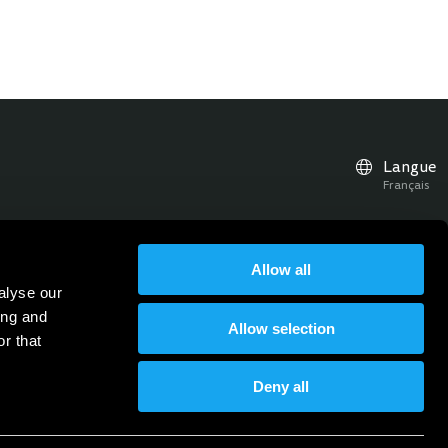
Langue
Français
Allow all
es à jour et les événements
alyse our
Abonnez-vous à la Newsletter
Inscris-toi à la newsletter
ing and
Allow selection
r that
Deny all