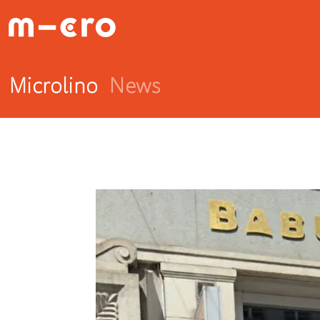
Microlino
News