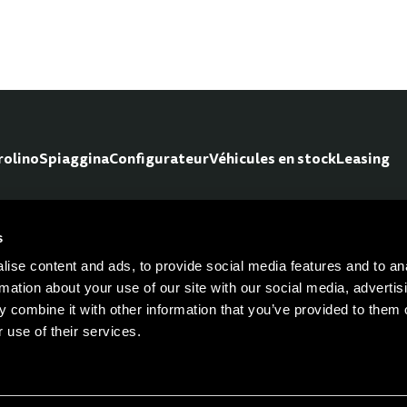
rolino
Spiaggina
Configurateur
Véhicules en stock
Leasing
s
Pour les nouvelles, les mis
ise content and ads, to provide social media features and to an
rmation about your use of our site with our social media, advertis
 combine it with other information that you’ve provided to them o
 use of their services.