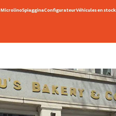
Microlino
Spiaggina
Configurateur
Véhicules en stock