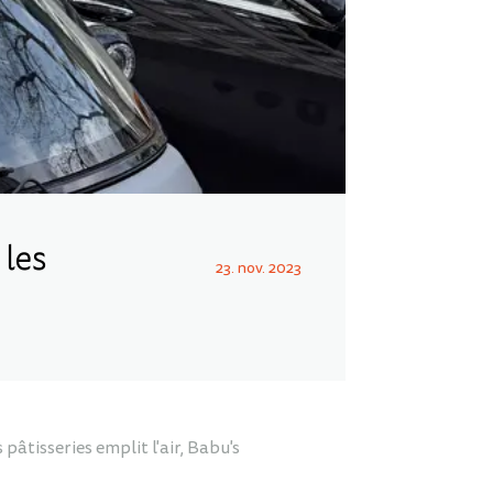
 les
23. nov. 2023
pâtisseries emplit l'air, Babu's