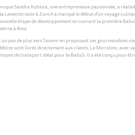
lorsque Sandra Kubista, une entrepreneuse passionnée, a réalisé
la Löwenstrasse à Zurich a marqué le début d'un voyage culinaire 
e nouvelle étape de développement en ouvrant la première Babu'
derne à Binz.
it un pas de plus vers l'avenir en proposant ses gourmandises vi
 délices sont livrés directement aux clients. Le Microlino, avec 
moyen de transport idéal pour le Babu's. Il a été conçu pour être 