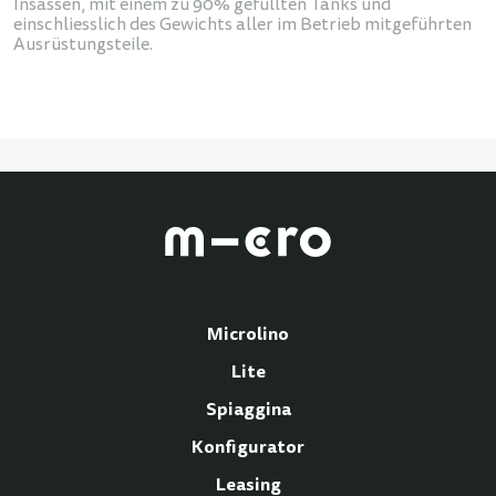
Insassen, mit einem zu 90% gefüllten Tanks und
einschliesslich des Gewichts aller im Betrieb mitgeführten
Ausrüstungsteile.
Microlino
Lite
Spiaggina
Konfigurator
Leasing