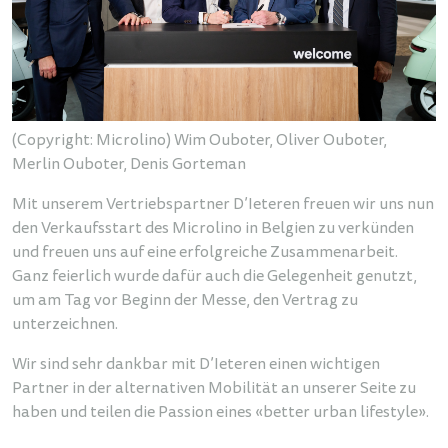
(Copyright: Microlino) Wim Ouboter, Oliver Ouboter,
Merlin Ouboter, Denis Gorteman
Mit unserem Vertriebspartner D’Ieteren freuen wir uns nun
den Verkaufsstart des Microlino in Belgien zu verkünden
und freuen uns auf eine erfolgreiche Zusammenarbeit.
Ganz feierlich wurde dafür auch die Gelegenheit genutzt,
um am Tag vor Beginn der Messe, den Vertrag zu
unterzeichnen.
Wir sind sehr dankbar mit D’Ieteren einen wichtigen
Partner in der alternativen Mobilität an unserer Seite zu
haben und teilen die Passion eines «better urban lifestyle».