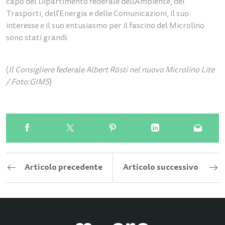
capo del Dipartimento federale dell'Ambiente, dei
Trasporti, dell'Energia e delle Comunicazioni, il suo
interesse e il suo entusiasmo per il fascino del Microlino
sono stati grandi.
(
Il Consigliere federale Albert Rösti nel nuovo Microlino Lite
/ Foto:GIMS
)
Articolo precedente
Articolo successivo