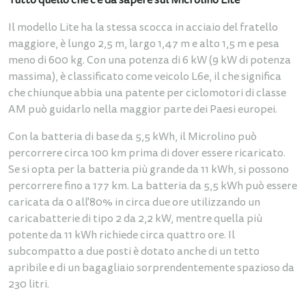
Tutto quello che c'è da sapere sul Microlino Lite
Il modello Lite ha la stessa scocca in acciaio del fratello
maggiore, è lungo 2,5 m, largo 1,47 m e alto 1,5 m e pesa
meno di 600 kg. Con una potenza di 6 kW (9 kW di potenza
massima), è classificato come veicolo L6e, il che significa
che chiunque abbia una patente per ciclomotori di classe
AM può guidarlo nella maggior parte dei Paesi europei.
Con la batteria di base da 5,5 kWh, il Microlino può
percorrere circa 100 km prima di dover essere ricaricato.
Se si opta per la batteria più grande da 11 kWh, si possono
percorrere fino a 177 km. La batteria da 5,5 kWh può essere
caricata da 0 all'80% in circa due ore utilizzando un
caricabatterie di tipo 2 da 2,2 kW, mentre quella più
potente da 11 kWh richiede circa quattro ore. Il
subcompatto a due posti è dotato anche di un tetto
apribile e di un bagagliaio sorprendentemente spazioso da
230 litri.