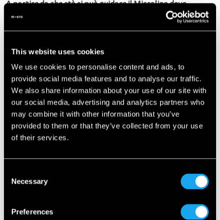
A partire da che età si può guidare il Microlino dove
Con una velocità massima di 45 km/h (28 mph), è solo la
metà di quella del Microlino normale, ma può essere
guidato in alcuni Paesi europei da chiunque abbia una
This website uses cookies
patente per ciclomotori di almeno 14 anni.
We use cookies to personalise content and ads, to
provide social media features and to analyse our traffic.
We also share information about your use of our site with
our social media, advertising and analytics partners who
may combine it with other information that you’ve
provided to them or that they’ve collected from your use
of their services.
Consent
Necessary
Selection
Preferences