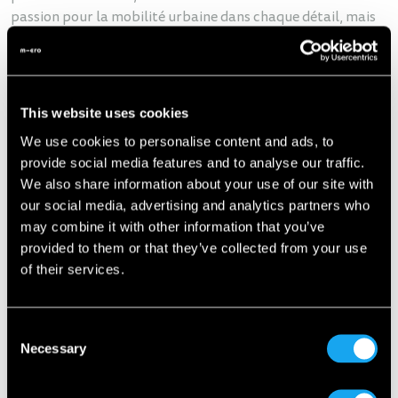
passion pour la mobilité urbaine dans chaque détail, mais
nous avons aussi prouvé que de grandes idées pouvaient se
cacher dans de petits véhicules.
Aujourd'hui, la Microlino ne circule pas seulement en
This website uses cookies
Suisse, mais aussi dans de nombreux autres pays d'Europe -
et ce n'est qu'un début. Le nouveau flagship store du Circle
We use cookies to personalise content and ads, to
n'a pas été choisi au hasard. Situé à l'aéroport de Zurich,
provide social media features and to analyse our traffic.
une plaque tournante internationale, c'est l'endroit idéal
We also share information about your use of our site with
pour faire connaître notre vision de la mobilité
our social media, advertising and analytics partners who
révolutionnaire dans le monde entier.
may combine it with other information that you’ve
provided to them or that they’ve collected from your use
of their services.
Une expérience pour tous les sens
Consent
Dans notre magasin d'environ 250 m², il y a beaucoup à
Necessary
Selection
découvrir : de nos modèles Microlino stylés, y compris la
charmante
Microlino Spiaggina
, à nos légendaires Micro
Scooters. Pour tous ceux qui ne veulent pas en rester à la